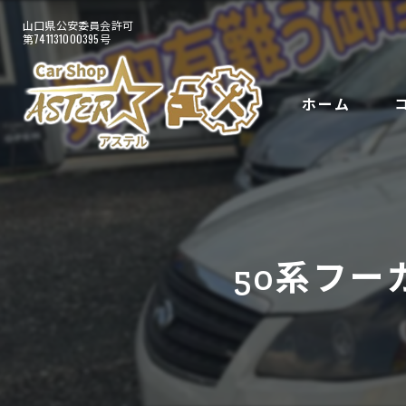
ホーム
自
50系フー