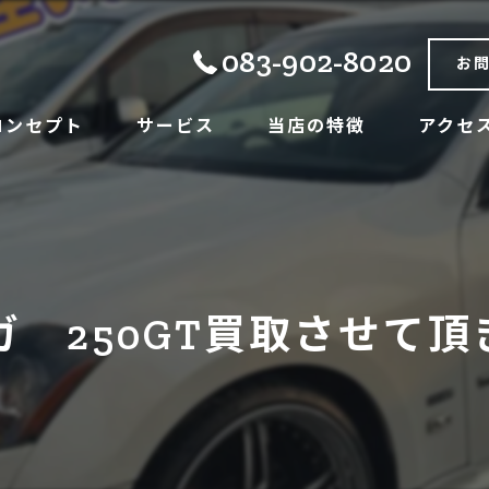
083-902-8020
お
コンセプト
サービス
当店の特徴
アクセ
己紹介
商品紹介
販売
買取
車検
ガ 250GT買取させて頂
パーツアクセサリー販売
レンタカー