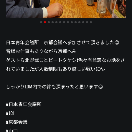
日本青年会議所 京都会議へ参加させて頂きました😊
皆様お仕事もありながら京都へ💪
ゲストら北野武ことビートタケシ❗️色々有意義なお話をさ
れていましたが人数制限もあり厳しい戦いに💦
しっかりLOM内での絆も深まったと思います😊
#日本青年会議所
#JCI
#京都会議
#山口