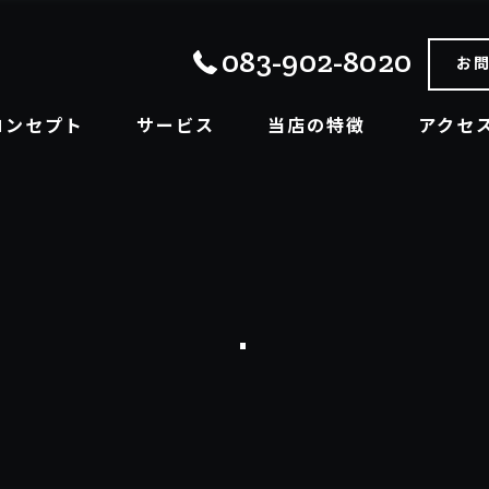
083-902-8020
お
コンセプト
サービス
当店の特徴
アクセ
己紹介
商品紹介
販売
買取
車検
.
パーツアクセサリー販売
レンタカー